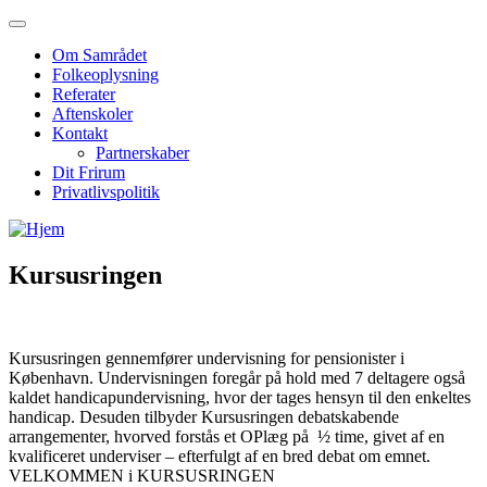
Om Samrådet
Folkeoplysning
Referater
Aftenskoler
Kontakt
Partnerskaber
Dit Frirum
Privatlivspolitik
Kursusringen
Kursusringen gennemfører undervisning for pensionister i
København. Undervisningen foregår på hold med 7 deltagere også
kaldet handicapundervisning, hvor der tages hensyn til den enkeltes
handicap. Desuden tilbyder Kursusringen debatskabende
arrangementer, hvorved forstås et OPlæg på ½ time, givet af en
kvalificeret underviser – efterfulgt af en bred debat om emnet.
VELKOMMEN i KURSUSRINGEN