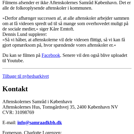
Filmens afsender er ikke Aftenskolernes Samråd København. Det er
alle de folkeoplysende aftenskoler i kommunen.
»Derfor afhænger successen af, at alle aftenskoler arbejder sammen
om at få videoen spredt ud til så mange som overhovedet muligt på
de sociale medier,« siger Kåre Emtoft.
Dennis Lund supplerer:
»Så vi håber, at aftenskolerne vil dele videoen flittigt, så vi kan få
gjort opmærksom på, hvor spændende vores aftenskoler er.«
Du kan se filmen på
Facebook
. Senere vil den også blive uploadet
til Youtube.
Tilbage til nyhedsarkivet
Kontakt
Aftenskolernes Samråd i København
Aftenskolernes Hus, Tomsgårdsvej 35, 2400 København NV
CVR: 31098769
E-mail:
info@samraadkbh.dk
Forperson, Charlotte Lorenzen: