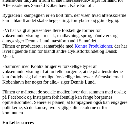
aftenskoler tilbyder frirum til alle interesserede,« siger formand for
Aftenskolernes Samråd København, Kåre Emtoft.
Rygraden i kampagnen er en kort film, der viser, hvad aftenskolerne
kan – blandt andet skabe begejstring, fordybelse og gøre dygtig.
»Vi har valgt at præsentere flere forskellige former for
voksenundervisning – musik, madlavning, sprog, håndværk og
dans,« siger Dennis Lund, næstformand i Samrådet.
Filmen er produceret i samarbejde med
Kontra Produktioner
, der har
lavet lignende film for blandt andre Cyklistforbundet og Dansk
Metal.
»Sammen med Kontra bruger vi forskellige typer af
voksenundervisning til at fortælle borgerne, at de på aftenskolerne
kan fordybe sig i alle mulige forskellige interesser. Aftenskolerne i
København har noget for alle,« siger Dennis Lund.
Filmen er målrettet de sociale medier, hvor den sammen med opslag
på Facebook og Instagram forhåbentlig kan fange borgernes
opmærksomhed. Senere er planen, at kampagnen også kan engagere
politikerne, så de kan se, hvor vigtige aftenskolerne er for
kommunen.
En fælles succes